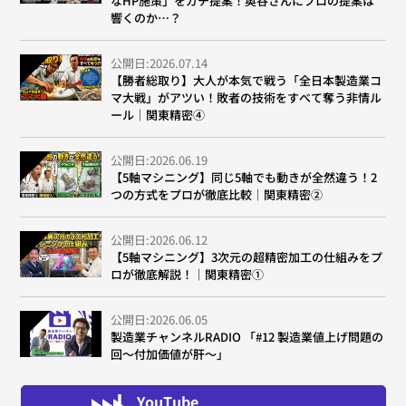
なHP施策」をガチ提案！奥谷さんにプロの提案は
響くのか…？
公開日:2026.07.14
【勝者総取り】大人が本気で戦う「全日本製造業コ
マ大戦」がアツい！敗者の技術をすべて奪う非情ル
ール｜関東精密④
公開日:2026.06.19
【5軸マシニング】同じ5軸でも動きが全然違う！2
つの方式をプロが徹底比較｜関東精密②
公開日:2026.06.12
【5軸マシニング】3次元の超精密加工の仕組みをプ
ロが徹底解説！｜関東精密①
公開日:2026.06.05
製造業チャンネルRADIO 「#12 製造業値上げ問題の
回～付加価値が肝～」
YouTube