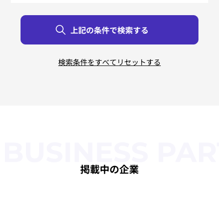
リバースエンジニアリング
すべて
すべて
すべて
すべて
すべて
すべて
北海道
東京都
新潟県
鳥取県
大阪府
佐賀県
青森県
神奈川県
富山県
島根県
兵庫県
長崎県
岩手県
石川県
岡山県
奈良県
熊本県
茨城県
宮城県
栃木県
福井県
広島県
和歌山県
大分県
秋田県
群馬県
山梨県
山口県
宮崎県
三重県
山形県
埼玉県
長野県
徳島県
滋賀県
鹿児島県
福島県
千葉県
岐阜県
香川県
京都府
沖縄県
静岡県
愛媛県
福岡県
愛知県
高知県
掲載中の企業