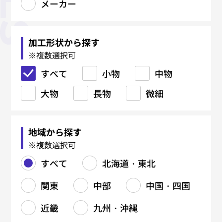
メーカー
板金加工
精密板金
機械加工
製缶・溶接加工
鉄骨加工（建築系）
焼入れ・熱処理
鋳造・鍛造
金型関連
塑性加工
表面処理
マーキング・銘板
樹脂加工
研削・研磨
電気・電子・ハーネス
各種設計・制作
材料関連
メーカー
すべて
すべて
すべて
すべて
すべて
すべて
すべて
すべて
すべて
すべて
すべて
すべて
すべて
すべて
すべて
すべて
すべて
レーザー加工
精密溶接・研磨
厚板切断
吊り金具
真空焼入れ
鋳物（FC）
ブロー成形金型
コーティング
射出成形
CAD/CAM
加工形状から探す
※複数選択可
タレパン加工
精密曲げ
マシニングセンタ（MC）
鉄材切断（バンドソー・ガス）
柱・梁
真空浸炭焼入れ
鋳物（FCD）
樹脂金型
プレス加工（抜き・曲げ・絞
黒染め
レーザーマーキング
ブロー成形
プロファイル研磨
組立・装置製造
手すり
メッキ各種
レーザー溶接
真空成形
すべて
り）
小物
中物
シャーリング加工
外観筐体製造
NC旋盤加工
鉄材孔明け（ボール盤）
階段
浸炭焼入れ
アルミ鋳造
鋳造用金型（鋳型）
アルマイト
エッチング銘板
押出成形
バフ研磨
樹脂切削
塗装各種
大物
スピニング（へら絞り）
長物
微細
曲げ加工
精密仕上げ
汎用旋盤加工
フレーム・架台
浸炭窒化処理
亜鉛ダイカスト
金型修理
塗装
金属銘板
センタレス研磨
プレス金型
アルミ銘板
5軸加工
バーリング
曲げ加工
溶接（TIG／MAG／スポット）
中ぐり
タンク・ダクト製造
ソルト焼入れ
真鍮ダイカスト
ダイカスト金型
ステンレス銘板
バリ取り
フライス加工
バレル研磨
地域から探す
ロール成形
リベット・カシメ
ワイヤーカット
鉄・ステンレス製缶
ソルト浸炭焼入れ
鍛造品（熱間・冷間）
鋳造型（砂型・金型）
機械彫刻
ヘアーライン、バイブレーショ
刻印彫刻
※複数選択可
ン
バリ取り
研削加工（平面・円筒）
配管製作
高周波焼入れ
アルミダイカスト
組立
すべて
北海道・東北
円筒研磨
ジグ研削
表面処理（塗装・メッキ）
放電加工（EDM）
溶接（TIG/MAG）
焼鈍／アニール関連
関東
中部
中国・四国
平面研削
看板製作
複合加工
サブゼロ処理
タップ加工
ガス窒化
近畿
九州・沖縄
ねじ切り
ガス軟窒化
切削部品製造
北海道・東北
関東
中部
中国・四国
近畿
九州・沖縄