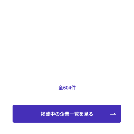
得意なこと
LFVや背面加工機能を備えたCNC自
動複合旋盤も保有しているため、自
動旋盤用の図面のほとんどの加工に
対応可能です。
掲載日：2025.01.29
全604件
掲載中の企業一覧を見る