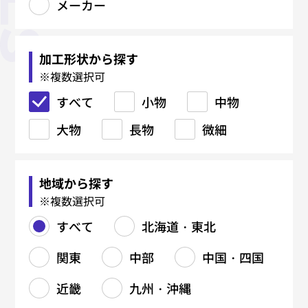
メーカー
板金加工
精密板金
機械加工
製缶・溶接加工
鉄骨加工（建築系）
焼入れ・熱処理
鋳造・鍛造
金型関連
塑性加工
表面処理
マーキング・銘板
樹脂加工
研削・研磨
電気・電子・ハーネス
各種設計・制作
材料関連
メーカー
すべて
すべて
すべて
すべて
すべて
すべて
すべて
すべて
すべて
すべて
すべて
すべて
すべて
すべて
すべて
すべて
すべて
レーザー加工
精密溶接・研磨
厚板切断
吊り金具
真空焼入れ
鋳物（FC）
ブロー成形金型
コーティング
射出成形
CAD/CAM
加工形状から探す
※複数選択可
タレパン加工
精密曲げ
マシニングセンタ（MC）
鉄材切断（バンドソー・ガス）
柱・梁
真空浸炭焼入れ
鋳物（FCD）
樹脂金型
プレス加工（抜き・曲げ・絞
黒染め
レーザーマーキング
ブロー成形
プロファイル研磨
組立・装置製造
手すり
メッキ各種
レーザー溶接
真空成形
すべて
り）
小物
中物
シャーリング加工
外観筐体製造
NC旋盤加工
鉄材孔明け（ボール盤）
階段
浸炭焼入れ
アルミ鋳造
鋳造用金型（鋳型）
アルマイト
エッチング銘板
押出成形
バフ研磨
樹脂切削
塗装各種
大物
スピニング（へら絞り）
長物
微細
曲げ加工
精密仕上げ
汎用旋盤加工
フレーム・架台
浸炭窒化処理
亜鉛ダイカスト
金型修理
塗装
金属銘板
センタレス研磨
プレス金型
アルミ銘板
5軸加工
バーリング
曲げ加工
溶接（TIG／MAG／スポット）
中ぐり
タンク・ダクト製造
ソルト焼入れ
真鍮ダイカスト
ダイカスト金型
ステンレス銘板
バリ取り
フライス加工
バレル研磨
地域から探す
ロール成形
リベット・カシメ
ワイヤーカット
鉄・ステンレス製缶
ソルト浸炭焼入れ
鍛造品（熱間・冷間）
鋳造型（砂型・金型）
機械彫刻
ヘアーライン、バイブレーショ
刻印彫刻
※複数選択可
ン
バリ取り
研削加工（平面・円筒）
配管製作
高周波焼入れ
アルミダイカスト
組立
すべて
北海道・東北
円筒研磨
ジグ研削
表面処理（塗装・メッキ）
放電加工（EDM）
溶接（TIG/MAG）
焼鈍／アニール関連
関東
中部
中国・四国
平面研削
看板製作
複合加工
サブゼロ処理
タップ加工
ガス窒化
近畿
九州・沖縄
ねじ切り
ガス軟窒化
切削部品製造
北海道・東北
関東
中部
中国・四国
近畿
九州・沖縄