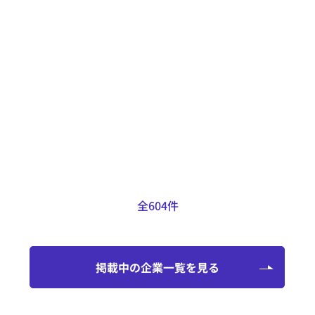
得意なこと
LFVや背面加工機能を備えたCNC自
動複合旋盤も保有しているため、自
動旋盤用の図面のほとんどの加工に
対応可能です。
掲載日：2025.01.29
全604件
掲載中の企業一覧を見る