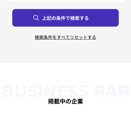
リバースエンジニアリング
すべて
すべて
すべて
すべて
すべて
すべて
北海道
東京都
新潟県
鳥取県
大阪府
佐賀県
青森県
神奈川県
富山県
島根県
兵庫県
長崎県
岩手県
石川県
岡山県
奈良県
熊本県
茨城県
宮城県
栃木県
福井県
広島県
和歌山県
大分県
秋田県
群馬県
山梨県
山口県
宮崎県
三重県
山形県
埼玉県
長野県
徳島県
滋賀県
鹿児島県
福島県
千葉県
岐阜県
香川県
京都府
沖縄県
静岡県
愛媛県
福岡県
愛知県
高知県
掲載中の企業