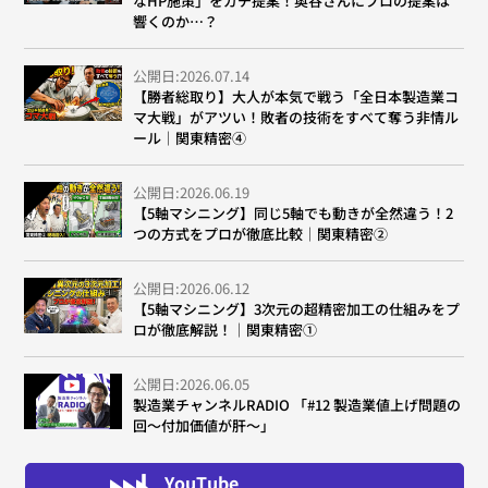
なHP施策」をガチ提案！奥谷さんにプロの提案は
響くのか…？
公開日:2026.07.14
【勝者総取り】大人が本気で戦う「全日本製造業コ
マ大戦」がアツい！敗者の技術をすべて奪う非情ル
ール｜関東精密④
公開日:2026.06.19
【5軸マシニング】同じ5軸でも動きが全然違う！2
つの方式をプロが徹底比較｜関東精密②
公開日:2026.06.12
【5軸マシニング】3次元の超精密加工の仕組みをプ
ロが徹底解説！｜関東精密①
公開日:2026.06.05
製造業チャンネルRADIO 「#12 製造業値上げ問題の
回～付加価値が肝～」
YouTube