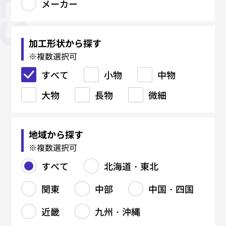
メーカー
板金加工
精密板金
機械加工
製缶・溶接加工
鉄骨加工（建築系）
焼入れ・熱処理
鋳造・鍛造
金型関連
塑性加工
表面処理
マーキング・銘板
樹脂加工
研削・研磨
電気・電子・ハーネス
各種設計・制作
材料関連
メーカー
すべて
すべて
すべて
すべて
すべて
すべて
すべて
すべて
すべて
すべて
すべて
すべて
すべて
すべて
すべて
すべて
すべて
レーザー加工
精密溶接・研磨
厚板切断
吊り金具
真空焼入れ
鋳物（FC）
ブロー成形金型
コーティング
射出成形
CAD/CAM
加工形状から探す
※複数選択可
タレパン加工
精密曲げ
マシニングセンタ（MC）
鉄材切断（バンドソー・ガス）
柱・梁
真空浸炭焼入れ
鋳物（FCD）
樹脂金型
プレス加工（抜き・曲げ・絞
黒染め
レーザーマーキング
ブロー成形
プロファイル研磨
組立・装置製造
手すり
メッキ各種
レーザー溶接
真空成形
すべて
り）
小物
中物
シャーリング加工
外観筐体製造
NC旋盤加工
鉄材孔明け（ボール盤）
階段
浸炭焼入れ
アルミ鋳造
鋳造用金型（鋳型）
アルマイト
エッチング銘板
押出成形
バフ研磨
樹脂切削
塗装各種
大物
スピニング（へら絞り）
長物
微細
曲げ加工
精密仕上げ
汎用旋盤加工
フレーム・架台
浸炭窒化処理
亜鉛ダイカスト
金型修理
塗装
金属銘板
センタレス研磨
プレス金型
アルミ銘板
5軸加工
バーリング
曲げ加工
溶接（TIG／MAG／スポット）
中ぐり
タンク・ダクト製造
ソルト焼入れ
真鍮ダイカスト
ダイカスト金型
ステンレス銘板
バリ取り
フライス加工
バレル研磨
地域から探す
ロール成形
リベット・カシメ
ワイヤーカット
鉄・ステンレス製缶
ソルト浸炭焼入れ
鍛造品（熱間・冷間）
鋳造型（砂型・金型）
機械彫刻
ヘアーライン、バイブレーショ
刻印彫刻
※複数選択可
ン
バリ取り
研削加工（平面・円筒）
配管製作
高周波焼入れ
アルミダイカスト
組立
すべて
北海道・東北
円筒研磨
ジグ研削
表面処理（塗装・メッキ）
放電加工（EDM）
溶接（TIG/MAG）
焼鈍／アニール関連
関東
中部
中国・四国
平面研削
看板製作
複合加工
サブゼロ処理
タップ加工
ガス窒化
近畿
九州・沖縄
ねじ切り
ガス軟窒化
切削部品製造
北海道・東北
関東
中部
中国・四国
近畿
九州・沖縄