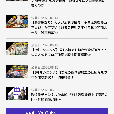
なHP施策」をガチ提案！奥谷さんにプロの提案は
響くのか…？
公開日:2026.07.14
【勝者総取り】大人が本気で戦う「全日本製造業コ
マ大戦」がアツい！敗者の技術をすべて奪う非情ル
ール｜関東精密④
公開日:2026.06.19
【5軸マシニング】同じ5軸でも動きが全然違う！2
つの方式をプロが徹底比較｜関東精密②
公開日:2026.06.12
【5軸マシニング】3次元の超精密加工の仕組みをプ
ロが徹底解説！｜関東精密①
公開日:2026.06.05
製造業チャンネルRADIO 「#12 製造業値上げ問題の
回～付加価値が肝～」
YouTube