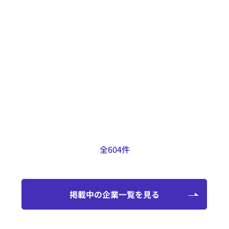
得意なこと
LFVや背面加工機能を備えたCNC自
動複合旋盤も保有しているため、自
動旋盤用の図面のほとんどの加工に
対応可能です。
掲載日：2025.01.29
全604件
掲載中の企業一覧を見る