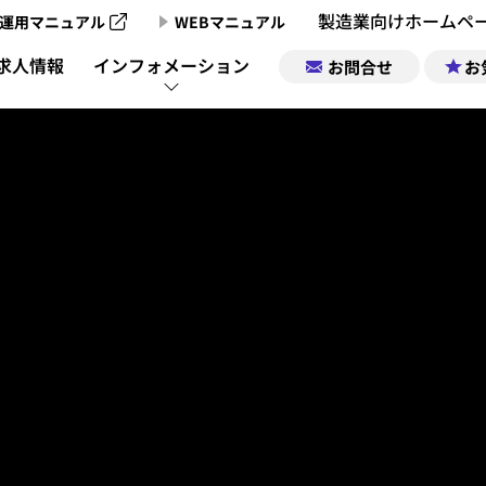
製造業向けホームペ
運用マニュアル
WEBマニュアル
製造業向けホームページ制作のご案内
求人情報
インフォメーション
お問合せ
お
製造業向けホームページ制作実績
製造業チャンネ
製造業ポータルサイトについて
企業情報｜お気
製造業チャン
製造業ポータルの掲載お申込み
求人情報｜お気
製造業チャンネル動画一覧
サポート
運営会社