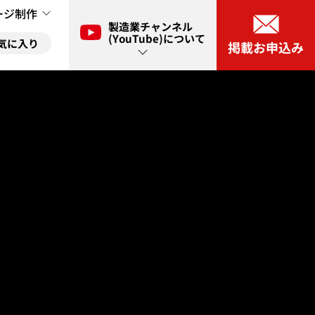
ージ制作
製造業チャンネル
(YouTube)について
気に入り
掲載お申込み
ル(YouTube)とは？
に入り
ネル(YouTube)出演申し込み
に入り