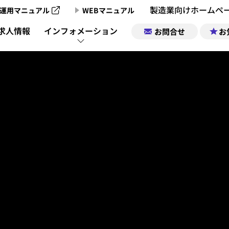
製造業向けホームペ
運用マニュアル
WEBマニュアル
製造業向けホームページ制作のご案内
求人情報
インフォメーション
お問合せ
お
製造業向けホームページ制作実績
製造業チャンネ
製造業ポータルサイトについて
企業情報｜お気
製造業チャン
製造業ポータルの掲載お申込み
求人情報｜お気
製造業チャンネル動画一覧
サポート
運営会社