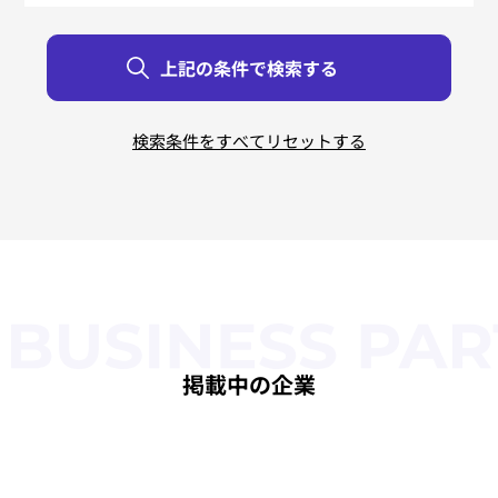
リバースエンジニアリング
すべて
すべて
すべて
すべて
すべて
すべて
北海道
東京都
新潟県
鳥取県
大阪府
佐賀県
青森県
神奈川県
富山県
島根県
兵庫県
長崎県
岩手県
石川県
岡山県
奈良県
熊本県
茨城県
宮城県
栃木県
福井県
広島県
和歌山県
大分県
秋田県
群馬県
山梨県
山口県
宮崎県
三重県
山形県
埼玉県
長野県
徳島県
滋賀県
鹿児島県
福島県
千葉県
岐阜県
香川県
京都府
沖縄県
静岡県
愛媛県
福岡県
愛知県
高知県
掲載中の企業