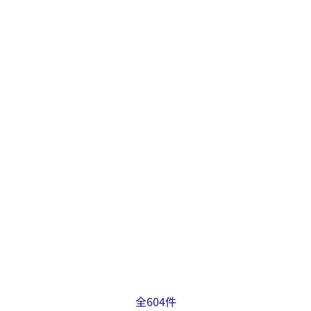
出来ること
自動複合旋盤による切削加工
ゴム・ウレタンローラーの2次加
工
得意なこと
LFVや背面加工機能を備えたCNC自
動複合旋盤も保有しているため、自
動旋盤用の図面のほとんどの加工に
対応可能です。
掲載日：2025.01.29
全604件