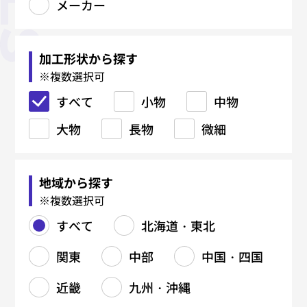
メーカー
板金加工
精密板金
機械加工
製缶・溶接加工
鉄骨加工（建築系）
焼入れ・熱処理
鋳造・鍛造
金型関連
塑性加工
表面処理
マーキング・銘板
樹脂加工
研削・研磨
電気・電子・ハーネス
各種設計・制作
材料関連
メーカー
すべて
すべて
すべて
すべて
すべて
すべて
すべて
すべて
すべて
すべて
すべて
すべて
すべて
すべて
すべて
すべて
すべて
レーザー加工
精密溶接・研磨
厚板切断
吊り金具
真空焼入れ
鋳物（FC）
ブロー成形金型
コーティング
射出成形
CAD/CAM
加工形状から探す
※複数選択可
タレパン加工
精密曲げ
マシニングセンタ（MC）
鉄材切断（バンドソー・ガス）
柱・梁
真空浸炭焼入れ
鋳物（FCD）
樹脂金型
プレス加工（抜き・曲げ・絞
黒染め
レーザーマーキング
ブロー成形
プロファイル研磨
組立・装置製造
手すり
メッキ各種
レーザー溶接
真空成形
すべて
り）
小物
中物
シャーリング加工
外観筐体製造
NC旋盤加工
鉄材孔明け（ボール盤）
階段
浸炭焼入れ
アルミ鋳造
鋳造用金型（鋳型）
アルマイト
エッチング銘板
押出成形
バフ研磨
樹脂切削
塗装各種
大物
スピニング（へら絞り）
長物
微細
曲げ加工
精密仕上げ
汎用旋盤加工
フレーム・架台
浸炭窒化処理
亜鉛ダイカスト
金型修理
塗装
金属銘板
センタレス研磨
プレス金型
アルミ銘板
5軸加工
バーリング
曲げ加工
溶接（TIG／MAG／スポット）
中ぐり
タンク・ダクト製造
ソルト焼入れ
真鍮ダイカスト
ダイカスト金型
ステンレス銘板
バリ取り
フライス加工
バレル研磨
地域から探す
ロール成形
リベット・カシメ
ワイヤーカット
鉄・ステンレス製缶
ソルト浸炭焼入れ
鍛造品（熱間・冷間）
鋳造型（砂型・金型）
機械彫刻
ヘアーライン、バイブレーショ
刻印彫刻
※複数選択可
ン
バリ取り
研削加工（平面・円筒）
配管製作
高周波焼入れ
アルミダイカスト
組立
すべて
北海道・東北
円筒研磨
ジグ研削
表面処理（塗装・メッキ）
放電加工（EDM）
溶接（TIG/MAG）
焼鈍／アニール関連
関東
中部
中国・四国
平面研削
看板製作
複合加工
サブゼロ処理
タップ加工
ガス窒化
近畿
九州・沖縄
ねじ切り
ガス軟窒化
切削部品製造
北海道・東北
関東
中部
中国・四国
近畿
九州・沖縄