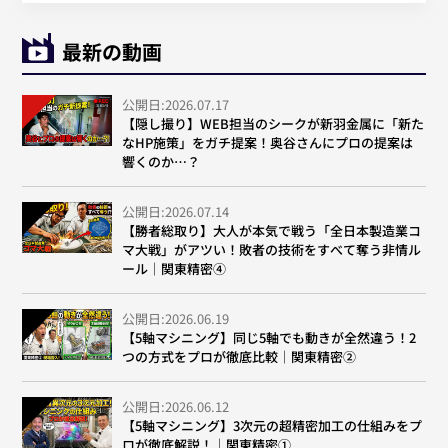
最新の動画
公開日:2026.07.17
【隠し撮り】WEB担当のシークが新羽金属に「新た
なHP施策」をガチ提案！奥谷さんにプロの提案は
響くのか…？
公開日:2026.07.14
【勝者総取り】大人が本気で戦う「全日本製造業コ
マ大戦」がアツい！敗者の技術をすべて奪う非情ル
ール｜関東精密④
公開日:2026.06.19
【5軸マシニング】同じ5軸でも動きが全然違う！2
つの方式をプロが徹底比較｜関東精密②
公開日:2026.06.12
【5軸マシニング】3次元の超精密加工の仕組みをプ
ロが徹底解説！｜関東精密①