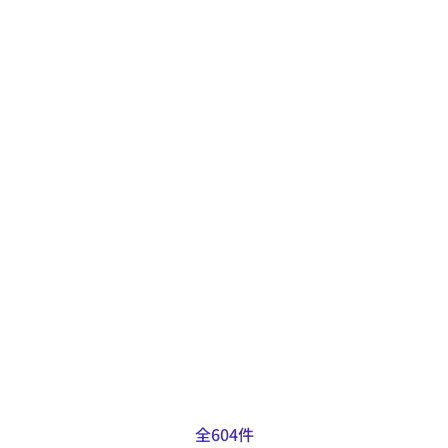
出来ること
自動複合旋盤による切削加工
ゴム・ウレタンローラーの2次加
工
得意なこと
LFVや背面加工機能を備えたCNC自
動複合旋盤も保有しているため、自
動旋盤用の図面のほとんどの加工に
対応可能です。
掲載日：2025.01.29
全604件