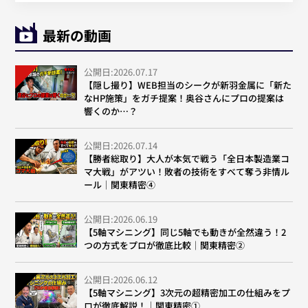
最新の動画
公開日:2026.07.17
【隠し撮り】WEB担当のシークが新羽金属に「新た
なHP施策」をガチ提案！奥谷さんにプロの提案は
響くのか…？
公開日:2026.07.14
【勝者総取り】大人が本気で戦う「全日本製造業コ
マ大戦」がアツい！敗者の技術をすべて奪う非情ル
ール｜関東精密④
公開日:2026.06.19
【5軸マシニング】同じ5軸でも動きが全然違う！2
つの方式をプロが徹底比較｜関東精密②
公開日:2026.06.12
【5軸マシニング】3次元の超精密加工の仕組みをプ
ロが徹底解説！｜関東精密①