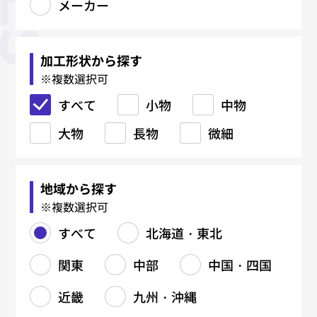
メーカー
板金加工
精密板金
機械加工
製缶・溶接加工
鉄骨加工（建築系）
焼入れ・熱処理
鋳造・鍛造
金型関連
塑性加工
表面処理
マーキング・銘板
樹脂加工
研削・研磨
電気・電子・ハーネス
各種設計・制作
材料関連
メーカー
すべて
すべて
すべて
すべて
すべて
すべて
すべて
すべて
すべて
すべて
すべて
すべて
すべて
すべて
すべて
すべて
すべて
レーザー加工
精密溶接・研磨
厚板切断
吊り金具
真空焼入れ
鋳物（FC）
ブロー成形金型
コーティング
射出成形
CAD/CAM
加工形状から探す
※複数選択可
タレパン加工
精密曲げ
マシニングセンタ（MC）
鉄材切断（バンドソー・ガス）
柱・梁
真空浸炭焼入れ
鋳物（FCD）
樹脂金型
プレス加工（抜き・曲げ・絞
黒染め
レーザーマーキング
ブロー成形
プロファイル研磨
組立・装置製造
手すり
メッキ各種
レーザー溶接
真空成形
すべて
り）
小物
中物
シャーリング加工
外観筐体製造
NC旋盤加工
鉄材孔明け（ボール盤）
階段
浸炭焼入れ
アルミ鋳造
鋳造用金型（鋳型）
アルマイト
エッチング銘板
押出成形
バフ研磨
樹脂切削
塗装各種
大物
スピニング（へら絞り）
長物
微細
曲げ加工
精密仕上げ
汎用旋盤加工
フレーム・架台
浸炭窒化処理
亜鉛ダイカスト
金型修理
塗装
金属銘板
センタレス研磨
プレス金型
アルミ銘板
5軸加工
バーリング
曲げ加工
溶接（TIG／MAG／スポット）
中ぐり
タンク・ダクト製造
ソルト焼入れ
真鍮ダイカスト
ダイカスト金型
ステンレス銘板
バリ取り
フライス加工
バレル研磨
地域から探す
ロール成形
リベット・カシメ
ワイヤーカット
鉄・ステンレス製缶
ソルト浸炭焼入れ
鍛造品（熱間・冷間）
鋳造型（砂型・金型）
機械彫刻
ヘアーライン、バイブレーショ
刻印彫刻
※複数選択可
ン
バリ取り
研削加工（平面・円筒）
配管製作
高周波焼入れ
アルミダイカスト
組立
すべて
北海道・東北
円筒研磨
ジグ研削
表面処理（塗装・メッキ）
放電加工（EDM）
溶接（TIG/MAG）
焼鈍／アニール関連
関東
中部
中国・四国
平面研削
看板製作
複合加工
サブゼロ処理
タップ加工
ガス窒化
近畿
九州・沖縄
ねじ切り
ガス軟窒化
切削部品製造
北海道・東北
関東
中部
中国・四国
近畿
九州・沖縄