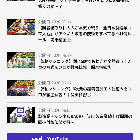
なHP施策」をガチ提案！奥谷さんにプロの提案は
響くのか…？
公開日:2026.07.14
【勝者総取り】大人が本気で戦う「全日本製造業コ
マ大戦」がアツい！敗者の技術をすべて奪う非情ル
ール｜関東精密④
公開日:2026.06.19
【5軸マシニング】同じ5軸でも動きが全然違う！2
つの方式をプロが徹底比較｜関東精密②
公開日:2026.06.12
【5軸マシニング】3次元の超精密加工の仕組みをプ
ロが徹底解説！｜関東精密①
公開日:2026.06.05
製造業チャンネルRADIO 「#12 製造業値上げ問題の
回～付加価値が肝～」
YouTube