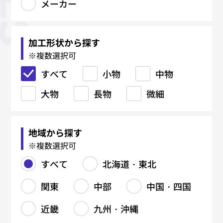
メーカー
板金加工
精密板金
機械加工
製缶・溶接加工
鉄骨加工（建築系）
焼入れ・熱処理
鋳造・鍛造
金型関連
塑性加工
表面処理
マーキング・銘板
樹脂加工
研削・研磨
電気・電子・ハーネス
各種設計・制作
材料関連
メーカー
すべて
すべて
すべて
すべて
すべて
すべて
すべて
すべて
すべて
すべて
すべて
すべて
すべて
すべて
すべて
すべて
すべて
レーザー加工
精密溶接・研磨
厚板切断
吊り金具
真空焼入れ
鋳物（FC）
ブロー成形金型
コーティング
射出成形
CAD/CAM
加工形状から探す
※複数選択可
タレパン加工
精密曲げ
マシニングセンタ（MC）
鉄材切断（バンドソー・ガス）
柱・梁
真空浸炭焼入れ
鋳物（FCD）
樹脂金型
プレス加工（抜き・曲げ・絞
黒染め
レーザーマーキング
ブロー成形
プロファイル研磨
組立・装置製造
手すり
メッキ各種
レーザー溶接
真空成形
すべて
り）
小物
中物
シャーリング加工
外観筐体製造
NC旋盤加工
鉄材孔明け（ボール盤）
階段
浸炭焼入れ
アルミ鋳造
鋳造用金型（鋳型）
アルマイト
エッチング銘板
押出成形
バフ研磨
樹脂切削
塗装各種
大物
スピニング（へら絞り）
長物
微細
曲げ加工
精密仕上げ
汎用旋盤加工
フレーム・架台
浸炭窒化処理
亜鉛ダイカスト
金型修理
塗装
金属銘板
センタレス研磨
プレス金型
アルミ銘板
5軸加工
バーリング
曲げ加工
溶接（TIG／MAG／スポット）
中ぐり
タンク・ダクト製造
ソルト焼入れ
真鍮ダイカスト
ダイカスト金型
ステンレス銘板
バリ取り
フライス加工
バレル研磨
地域から探す
ロール成形
リベット・カシメ
ワイヤーカット
鉄・ステンレス製缶
ソルト浸炭焼入れ
鍛造品（熱間・冷間）
鋳造型（砂型・金型）
機械彫刻
ヘアーライン、バイブレーショ
刻印彫刻
※複数選択可
ン
バリ取り
研削加工（平面・円筒）
配管製作
高周波焼入れ
アルミダイカスト
組立
すべて
北海道・東北
円筒研磨
ジグ研削
表面処理（塗装・メッキ）
放電加工（EDM）
溶接（TIG/MAG）
焼鈍／アニール関連
関東
中部
中国・四国
平面研削
看板製作
複合加工
サブゼロ処理
タップ加工
ガス窒化
近畿
九州・沖縄
ねじ切り
ガス軟窒化
切削部品製造
北海道・東北
関東
中部
中国・四国
近畿
九州・沖縄