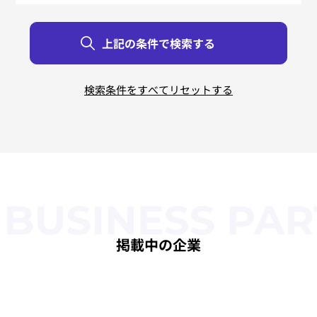
リバースエンジニアリング
すべて
すべて
すべて
すべて
すべて
すべて
北海道
東京都
新潟県
鳥取県
大阪府
佐賀県
青森県
神奈川県
富山県
島根県
兵庫県
長崎県
岩手県
石川県
岡山県
奈良県
熊本県
茨城県
宮城県
栃木県
福井県
広島県
和歌山県
大分県
秋田県
群馬県
山梨県
山口県
宮崎県
三重県
山形県
埼玉県
長野県
徳島県
滋賀県
鹿児島県
福島県
千葉県
岐阜県
香川県
京都府
沖縄県
静岡県
愛媛県
福岡県
愛知県
高知県
掲載中の企業