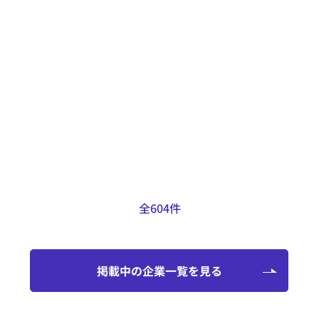
得意なこと
LFVや背面加工機能を備えたCNC自
動複合旋盤も保有しているため、自
動旋盤用の図面のほとんどの加工に
対応可能です。
掲載日：2025.01.29
全604件
掲載中の企業一覧を見る