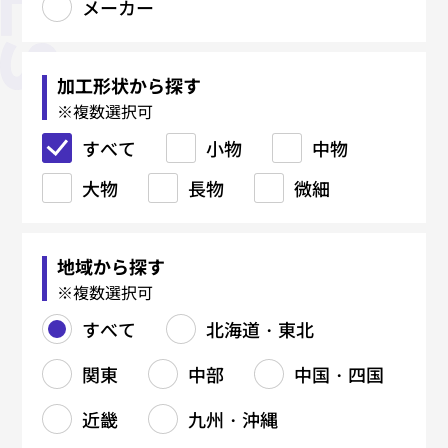
メーカー
板金加工
精密板金
機械加工
製缶・溶接加工
鉄骨加工（建築系）
焼入れ・熱処理
鋳造・鍛造
金型関連
塑性加工
表面処理
マーキング・銘板
樹脂加工
研削・研磨
電気・電子・ハーネス
各種設計・制作
材料関連
メーカー
すべて
すべて
すべて
すべて
すべて
すべて
すべて
すべて
すべて
すべて
すべて
すべて
すべて
すべて
すべて
すべて
すべて
レーザー加工
精密溶接・研磨
厚板切断
吊り金具
真空焼入れ
鋳物（FC）
ブロー成形金型
コーティング
射出成形
CAD/CAM
加工形状から探す
※複数選択可
タレパン加工
精密曲げ
マシニングセンタ（MC）
鉄材切断（バンドソー・ガス）
柱・梁
真空浸炭焼入れ
鋳物（FCD）
樹脂金型
プレス加工（抜き・曲げ・絞
黒染め
レーザーマーキング
ブロー成形
プロファイル研磨
組立・装置製造
手すり
メッキ各種
レーザー溶接
真空成形
すべて
り）
小物
中物
シャーリング加工
外観筐体製造
NC旋盤加工
鉄材孔明け（ボール盤）
階段
浸炭焼入れ
アルミ鋳造
鋳造用金型（鋳型）
アルマイト
エッチング銘板
押出成形
バフ研磨
樹脂切削
塗装各種
大物
スピニング（へら絞り）
長物
微細
曲げ加工
精密仕上げ
汎用旋盤加工
フレーム・架台
浸炭窒化処理
亜鉛ダイカスト
金型修理
塗装
金属銘板
センタレス研磨
プレス金型
アルミ銘板
5軸加工
バーリング
曲げ加工
溶接（TIG／MAG／スポット）
中ぐり
タンク・ダクト製造
ソルト焼入れ
真鍮ダイカスト
ダイカスト金型
ステンレス銘板
バリ取り
フライス加工
バレル研磨
地域から探す
ロール成形
リベット・カシメ
ワイヤーカット
鉄・ステンレス製缶
ソルト浸炭焼入れ
鍛造品（熱間・冷間）
鋳造型（砂型・金型）
機械彫刻
ヘアーライン、バイブレーショ
刻印彫刻
※複数選択可
ン
バリ取り
研削加工（平面・円筒）
配管製作
高周波焼入れ
アルミダイカスト
組立
すべて
北海道・東北
円筒研磨
ジグ研削
表面処理（塗装・メッキ）
放電加工（EDM）
溶接（TIG/MAG）
焼鈍／アニール関連
関東
中部
中国・四国
平面研削
看板製作
複合加工
サブゼロ処理
タップ加工
ガス窒化
近畿
九州・沖縄
ねじ切り
ガス軟窒化
切削部品製造
北海道・東北
関東
中部
中国・四国
近畿
九州・沖縄