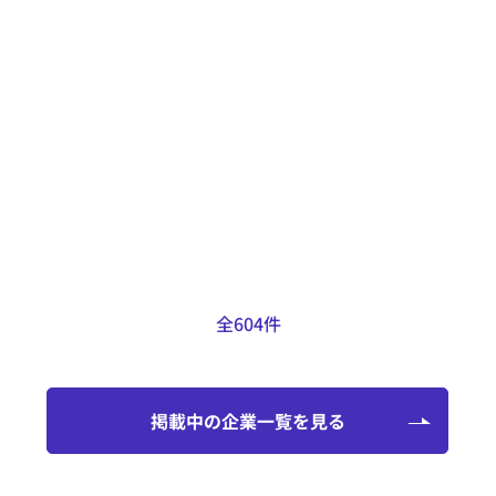
得意なこと
LFVや背面加工機能を備えたCNC自
動複合旋盤も保有しているため、自
動旋盤用の図面のほとんどの加工に
対応可能です。
掲載日：2025.01.29
全604件
掲載中の企業一覧を見る