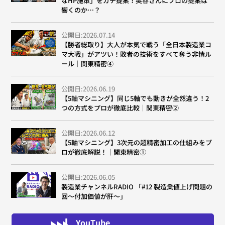
なHP施策」をガチ提案！奥谷さんにプロの提案は
響くのか…？
公開日:2026.07.14
【勝者総取り】大人が本気で戦う「全日本製造業コ
マ大戦」がアツい！敗者の技術をすべて奪う非情ル
ール｜関東精密④
公開日:2026.06.19
【5軸マシニング】同じ5軸でも動きが全然違う！2
つの方式をプロが徹底比較｜関東精密②
公開日:2026.06.12
【5軸マシニング】3次元の超精密加工の仕組みをプ
ロが徹底解説！｜関東精密①
公開日:2026.06.05
製造業チャンネルRADIO 「#12 製造業値上げ問題の
回～付加価値が肝～」
YouTube