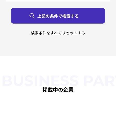
リバースエンジニアリング
すべて
すべて
すべて
すべて
すべて
すべて
北海道
東京都
新潟県
鳥取県
大阪府
佐賀県
青森県
神奈川県
富山県
島根県
兵庫県
長崎県
岩手県
石川県
岡山県
奈良県
熊本県
茨城県
宮城県
栃木県
福井県
広島県
和歌山県
大分県
秋田県
群馬県
山梨県
山口県
宮崎県
三重県
山形県
埼玉県
長野県
徳島県
滋賀県
鹿児島県
福島県
千葉県
岐阜県
香川県
京都府
沖縄県
静岡県
愛媛県
福岡県
愛知県
高知県
掲載中の企業