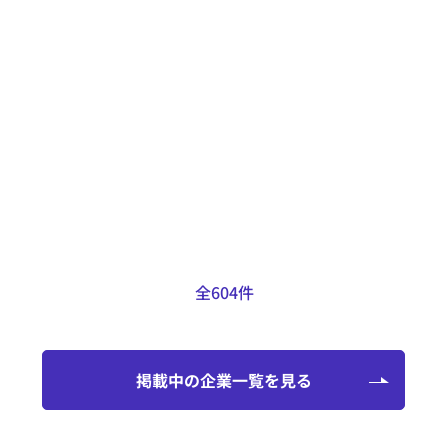
得意なこと
LFVや背面加工機能を備えたCNC自
動複合旋盤も保有しているため、自
動旋盤用の図面のほとんどの加工に
対応可能です。
掲載日：2025.01.29
全604件
掲載中の企業一覧を見る