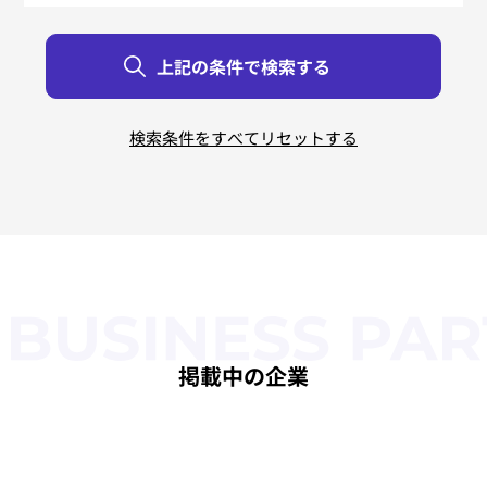
リバースエンジニアリング
すべて
すべて
すべて
すべて
すべて
すべて
北海道
東京都
新潟県
鳥取県
大阪府
佐賀県
青森県
神奈川県
富山県
島根県
兵庫県
長崎県
岩手県
石川県
岡山県
奈良県
熊本県
茨城県
宮城県
栃木県
福井県
広島県
和歌山県
大分県
秋田県
群馬県
山梨県
山口県
宮崎県
三重県
山形県
埼玉県
長野県
徳島県
滋賀県
鹿児島県
福島県
千葉県
岐阜県
香川県
京都府
沖縄県
静岡県
愛媛県
福岡県
愛知県
高知県
掲載中の企業