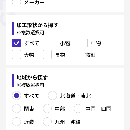
メーカー
板金加工
精密板金
機械加工
製缶・溶接加工
鉄骨加工（建築系）
焼入れ・熱処理
鋳造・鍛造
金型関連
塑性加工
表面処理
マーキング・銘板
樹脂加工
研削・研磨
電気・電子・ハーネス
各種設計・制作
材料関連
メーカー
すべて
すべて
すべて
すべて
すべて
すべて
すべて
すべて
すべて
すべて
すべて
すべて
すべて
すべて
すべて
すべて
すべて
レーザー加工
精密溶接・研磨
厚板切断
吊り金具
真空焼入れ
鋳物（FC）
ブロー成形金型
コーティング
射出成形
CAD/CAM
加工形状から探す
※複数選択可
タレパン加工
精密曲げ
マシニングセンタ（MC）
鉄材切断（バンドソー・ガス）
柱・梁
真空浸炭焼入れ
鋳物（FCD）
樹脂金型
プレス加工（抜き・曲げ・絞
黒染め
レーザーマーキング
ブロー成形
プロファイル研磨
組立・装置製造
手すり
メッキ各種
レーザー溶接
真空成形
すべて
り）
小物
中物
シャーリング加工
外観筐体製造
NC旋盤加工
鉄材孔明け（ボール盤）
階段
浸炭焼入れ
アルミ鋳造
鋳造用金型（鋳型）
アルマイト
エッチング銘板
押出成形
バフ研磨
樹脂切削
塗装各種
大物
スピニング（へら絞り）
長物
微細
曲げ加工
精密仕上げ
汎用旋盤加工
フレーム・架台
浸炭窒化処理
亜鉛ダイカスト
金型修理
塗装
金属銘板
センタレス研磨
プレス金型
アルミ銘板
5軸加工
バーリング
曲げ加工
溶接（TIG／MAG／スポット）
中ぐり
タンク・ダクト製造
ソルト焼入れ
真鍮ダイカスト
ダイカスト金型
ステンレス銘板
バリ取り
フライス加工
バレル研磨
地域から探す
ロール成形
リベット・カシメ
ワイヤーカット
鉄・ステンレス製缶
ソルト浸炭焼入れ
鍛造品（熱間・冷間）
鋳造型（砂型・金型）
機械彫刻
ヘアーライン、バイブレーショ
刻印彫刻
※複数選択可
ン
バリ取り
研削加工（平面・円筒）
配管製作
高周波焼入れ
アルミダイカスト
組立
すべて
北海道・東北
円筒研磨
ジグ研削
表面処理（塗装・メッキ）
放電加工（EDM）
溶接（TIG/MAG）
焼鈍／アニール関連
関東
中部
中国・四国
平面研削
看板製作
複合加工
サブゼロ処理
タップ加工
ガス窒化
近畿
九州・沖縄
ねじ切り
ガス軟窒化
切削部品製造
北海道・東北
関東
中部
中国・四国
近畿
九州・沖縄