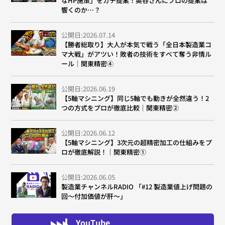
なHP施策」をガチ提案！奥谷さんにプロの提案は
響くのか…？
公開日:2026.07.14
【勝者総取り】大人が本気で戦う「全日本製造業コ
マ大戦」がアツい！敗者の技術をすべて奪う非情ル
ール｜関東精密④
公開日:2026.06.19
【5軸マシニング】同じ5軸でも動きが全然違う！2
つの方式をプロが徹底比較｜関東精密②
公開日:2026.06.12
【5軸マシニング】3次元の超精密加工の仕組みをプ
ロが徹底解説！｜関東精密①
公開日:2026.06.05
製造業チャンネルRADIO 「#12 製造業値上げ問題の
回～付加価値が肝～」
YouTube