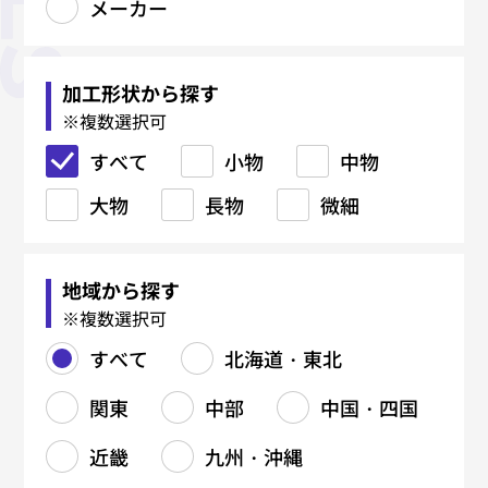
メーカー
板金加工
精密板金
機械加工
製缶・溶接加工
鉄骨加工（建築系）
焼入れ・熱処理
鋳造・鍛造
金型関連
塑性加工
表面処理
マーキング・銘板
樹脂加工
研削・研磨
電気・電子・ハーネス
各種設計・制作
材料関連
メーカー
すべて
すべて
すべて
すべて
すべて
すべて
すべて
すべて
すべて
すべて
すべて
すべて
すべて
すべて
すべて
すべて
すべて
レーザー加工
精密溶接・研磨
厚板切断
吊り金具
真空焼入れ
鋳物（FC）
ブロー成形金型
コーティング
射出成形
CAD/CAM
加工形状から探す
※複数選択可
タレパン加工
精密曲げ
マシニングセンタ（MC）
鉄材切断（バンドソー・ガス）
柱・梁
真空浸炭焼入れ
鋳物（FCD）
樹脂金型
プレス加工（抜き・曲げ・絞
黒染め
レーザーマーキング
ブロー成形
プロファイル研磨
組立・装置製造
手すり
メッキ各種
レーザー溶接
真空成形
すべて
り）
小物
中物
シャーリング加工
外観筐体製造
NC旋盤加工
鉄材孔明け（ボール盤）
階段
浸炭焼入れ
アルミ鋳造
鋳造用金型（鋳型）
アルマイト
エッチング銘板
押出成形
バフ研磨
樹脂切削
塗装各種
大物
スピニング（へら絞り）
長物
微細
曲げ加工
精密仕上げ
汎用旋盤加工
フレーム・架台
浸炭窒化処理
亜鉛ダイカスト
金型修理
塗装
金属銘板
センタレス研磨
プレス金型
アルミ銘板
5軸加工
バーリング
曲げ加工
溶接（TIG／MAG／スポット）
中ぐり
タンク・ダクト製造
ソルト焼入れ
真鍮ダイカスト
ダイカスト金型
ステンレス銘板
バリ取り
フライス加工
バレル研磨
地域から探す
ロール成形
リベット・カシメ
ワイヤーカット
鉄・ステンレス製缶
ソルト浸炭焼入れ
鍛造品（熱間・冷間）
鋳造型（砂型・金型）
機械彫刻
ヘアーライン、バイブレーショ
刻印彫刻
※複数選択可
ン
バリ取り
研削加工（平面・円筒）
配管製作
高周波焼入れ
アルミダイカスト
組立
すべて
北海道・東北
円筒研磨
ジグ研削
表面処理（塗装・メッキ）
放電加工（EDM）
溶接（TIG/MAG）
焼鈍／アニール関連
関東
中部
中国・四国
平面研削
看板製作
複合加工
サブゼロ処理
タップ加工
ガス窒化
近畿
九州・沖縄
ねじ切り
ガス軟窒化
切削部品製造
北海道・東北
関東
中部
中国・四国
近畿
九州・沖縄