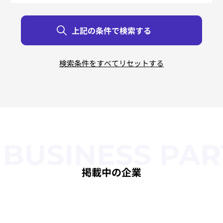
リバースエンジニアリング
すべて
すべて
すべて
すべて
すべて
すべて
北海道
東京都
新潟県
鳥取県
大阪府
佐賀県
青森県
神奈川県
富山県
島根県
兵庫県
長崎県
岩手県
石川県
岡山県
奈良県
熊本県
茨城県
宮城県
栃木県
福井県
広島県
和歌山県
大分県
秋田県
群馬県
山梨県
山口県
宮崎県
三重県
山形県
埼玉県
長野県
徳島県
滋賀県
鹿児島県
福島県
千葉県
岐阜県
香川県
京都府
沖縄県
静岡県
愛媛県
福岡県
愛知県
高知県
掲載中の企業