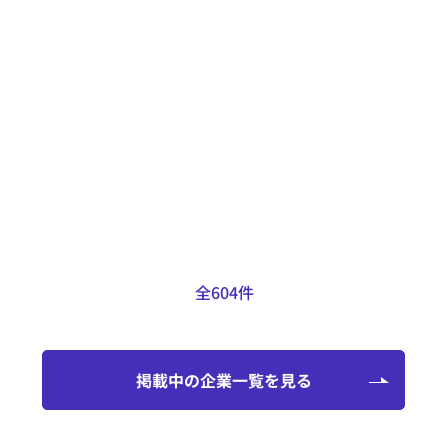
得意なこと
LFVや背面加工機能を備えたCNC自
動複合旋盤も保有しているため、自
動旋盤用の図面のほとんどの加工に
対応可能です。
掲載日：2025.01.29
全604件
掲載中の企業一覧を見る