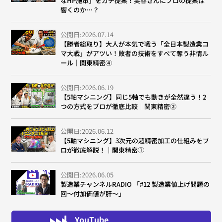
なHP施策」をガチ提案！奥谷さんにプロの提案は
響くのか…？
公開日:2026.07.14
【勝者総取り】大人が本気で戦う「全日本製造業コ
マ大戦」がアツい！敗者の技術をすべて奪う非情ル
ール｜関東精密④
公開日:2026.06.19
【5軸マシニング】同じ5軸でも動きが全然違う！2
つの方式をプロが徹底比較｜関東精密②
公開日:2026.06.12
【5軸マシニング】3次元の超精密加工の仕組みをプ
ロが徹底解説！｜関東精密①
公開日:2026.06.05
製造業チャンネルRADIO 「#12 製造業値上げ問題の
回～付加価値が肝～」
YouTube