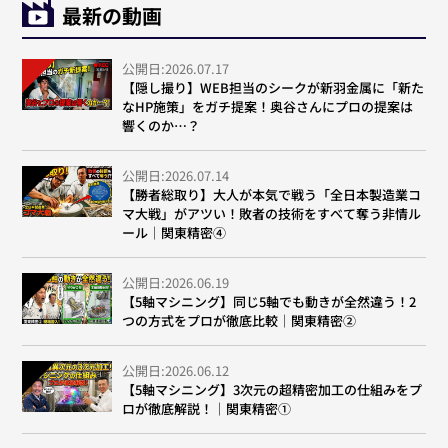
最新の動画
公開日:2026.07.17
【隠し撮り】WEB担当のシークが新羽金属に「新た
なHP施策」をガチ提案！奥谷さんにプロの提案は
響くのか…？
公開日:2026.07.14
【勝者総取り】大人が本気で戦う「全日本製造業コ
マ大戦」がアツい！敗者の技術をすべて奪う非情ル
ール｜関東精密④
公開日:2026.06.19
【5軸マシニング】同じ5軸でも動きが全然違う！2
つの方式をプロが徹底比較｜関東精密②
公開日:2026.06.12
【5軸マシニング】3次元の超精密加工の仕組みをプ
ロが徹底解説！｜関東精密①