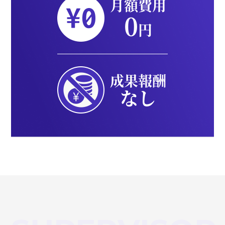
月額費用
0
円
成果報酬
なし