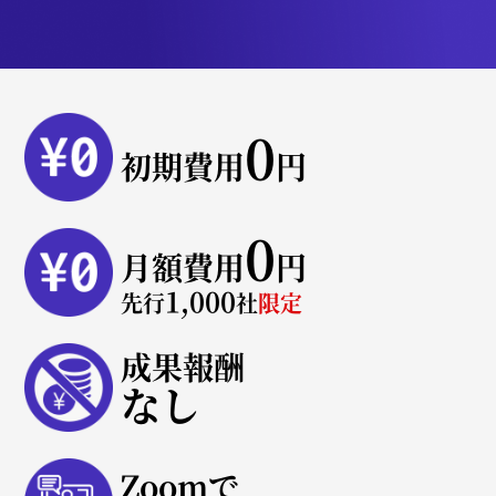
0
初期費用
円
0
月額費用
円
1,000
先行
社
限定
成果報酬
なし
Zoomで