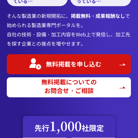
ている…
っている…
そんな製造業の新規開拓に、
掲載無料・成果報酬なし
で
始められる製造業専門ポータルを。
自社の技術・設備・加工内容をWeb上で発信し、加工先
を探す企業との接点を増やせます。
無料掲載を申し込む
無料掲載についての
お問合せ・ご相談
1,000
先行
社限定