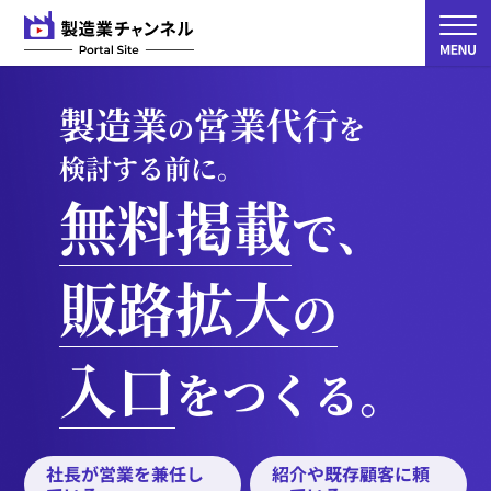
製造業
営業代行
の
を
検討する前に。
無料掲載
で、
販路拡大
の
入口
をつくる。
社長が営業を兼任し
紹介や既存顧客に頼