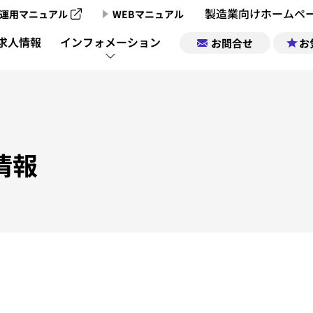
製造業向けホームペ
運用マニュアル
WEBマニュアル
製造業向けホームページ制作のご案内
求人情報
インフォメーション
お問合せ
お
製造業向けホームページ制作実績
製造業チャンネ
製造業ポータルサイトについて
企業情報｜お気
製造業チャン
情報
製造業ポータルの掲載お申込み
求人情報｜お気
製造業チャンネル動画一覧
サポート
運営会社