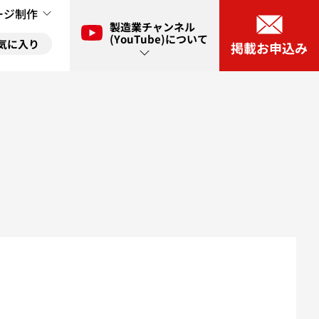
ージ制作
製造業チャンネル
(YouTube)について
気に入り
掲載お申込み
ル(YouTube)とは？
に入り
ネル(YouTube)出演申し込み
に入り