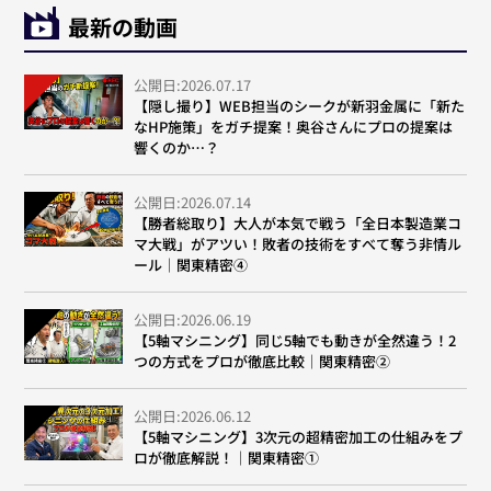
最新の動画
公開日:2026.07.17
【隠し撮り】WEB担当のシークが新羽金属に「新た
なHP施策」をガチ提案！奥谷さんにプロの提案は
響くのか…？
公開日:2026.07.14
【勝者総取り】大人が本気で戦う「全日本製造業コ
マ大戦」がアツい！敗者の技術をすべて奪う非情ル
ール｜関東精密④
公開日:2026.06.19
【5軸マシニング】同じ5軸でも動きが全然違う！2
つの方式をプロが徹底比較｜関東精密②
公開日:2026.06.12
【5軸マシニング】3次元の超精密加工の仕組みをプ
ロが徹底解説！｜関東精密①