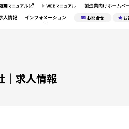
製造業向けホームペ
運用マニュアル
WEBマニュアル
製造業向けホームページ制作のご案内
求人情報
インフォメーション
お問合せ
お
製造業向けホームページ制作実績
製造業チャンネ
製造業ポータルサイトについて
企業情報｜お気
製造業チャン
製造業ポータルの掲載お申込み
求人情報｜お気
社
｜求人情報
製造業チャンネル動画一覧
サポート
運営会社