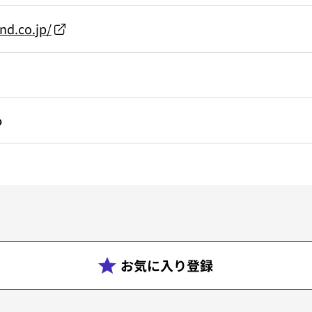
nd.co.jp/
p