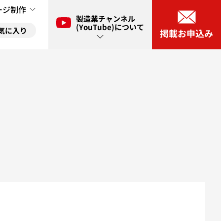
ージ制作
製造業チャンネル
(YouTube)について
気に入り
掲載お申込み
ル(YouTube)とは？
に入り
ネル(YouTube)出演申し込み
に入り