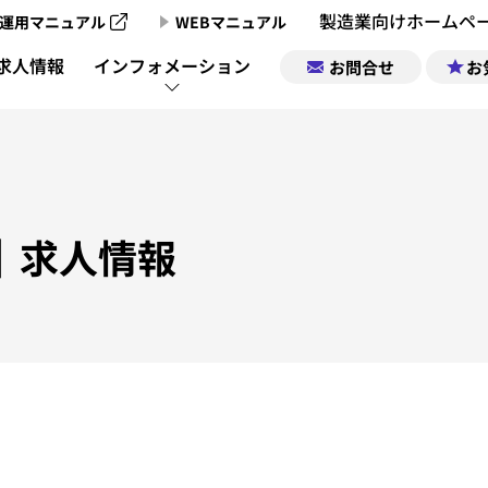
製造業向けホームペ
運用マニュアル
WEBマニュアル
製造業向けホームページ制作のご案内
求人情報
インフォメーション
お問合せ
お
製造業向けホームページ制作実績
製造業チャンネ
製造業ポータルサイトについて
企業情報｜お気
製造業チャン
｜求人情報
製造業ポータルの掲載お申込み
求人情報｜お気
製造業チャンネル動画一覧
サポート
運営会社