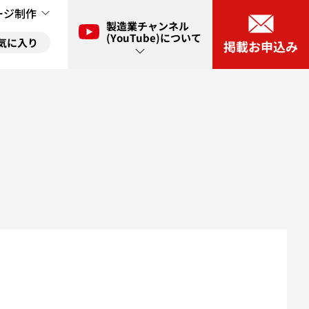
ージ制作
製造業チャンネル
(YouTube)について
気に入り
掲載お申込み
ル(YouTube)とは？
に入り
ネル(YouTube)出演申し込み
に入り