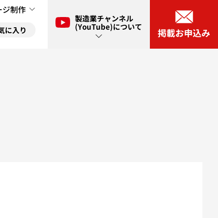
ージ制作
製造業チャンネル
(YouTube)について
気に入り
掲載お申込み
ル(YouTube)とは？
に入り
ネル(YouTube)出演申し込み
に入り