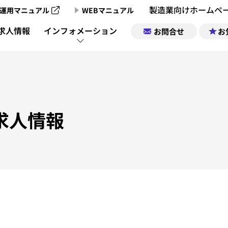
製造業向けホームペ
運用マニュアル
WEBマニュアル
製造業向けホームページ制作のご案内
求人情報
インフォメーション
お問合せ
お
製造業向けホームページ制作実績
製造業チャンネ
製造業ポータルサイトについて
企業情報｜お気
製造業チャン
求人情報
製造業ポータルの掲載お申込み
求人情報｜お気
製造業チャンネル動画一覧
サポート
運営会社