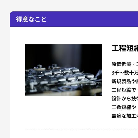
得意なこと
工程短
原価低減・
3千～数十
新規製品や
工程短縮で
設計から技
工数短縮や
最適な加工