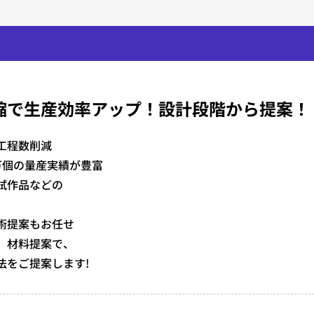
縮で生産効率アップ！設計段階から提案！
工程数削減
万個の量産実績が豊富
試作品などの
術提案もお任せ
 材料提案で、
法をご提案します!