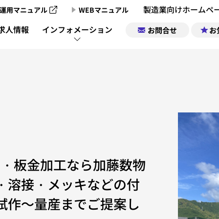
製造業向けホームペ
運用マニュアル
WEBマニュアル
製造業向けホームページ制作のご案内
求人情報
インフォメーション
お問合せ
お
製造業向けホームページ制作実績
製造業チャンネ
製造業ポータルサイトについて
企業情報｜お気
製造業チャン
製造業ポータルの掲載お申込み
求人情報｜お気
製造業チャンネル動画一覧
レス・板金加工なら加藤数物
サポート
・溶接・メッキなどの付
試作～量産までご提案し
運営会社