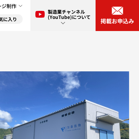
ージ制作
製造業チャンネル
(YouTube)について
気に入り
掲載お申込み
ル(YouTube)とは？
に入り
ネル(YouTube)出演申し込み
に入り