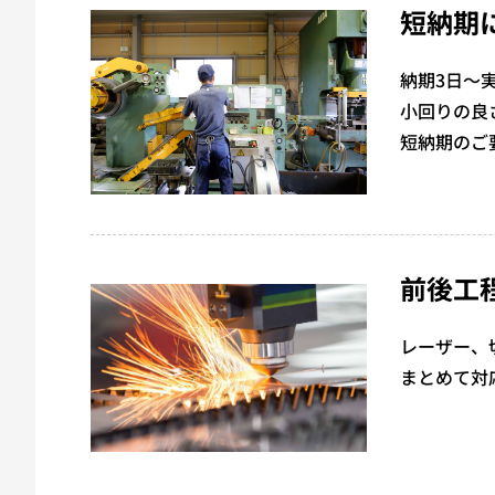
短納期
納期3日～
小回りの良
短納期のご
前後工
レーザー、
まとめて対