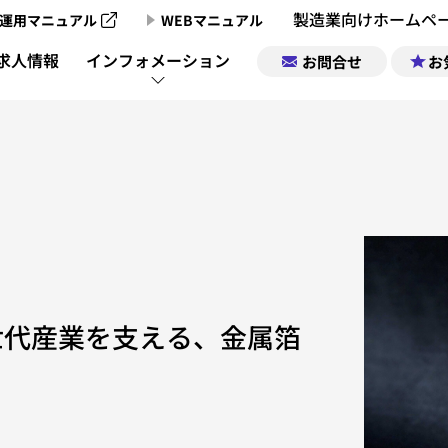
製造業向けホームペ
運用マニュアル
WEBマニュアル
製造業向けホームページ制作のご案内
求人情報
インフォメーション
お問合せ
お
製造業向けホームページ制作実績
製造業チャンネ
製造業ポータルサイトについて
企業情報｜お気
製造業チャン
製造業ポータルの掲載お申込み
求人情報｜お気
製造業チャンネル動画一覧
世代産業を支える、金属箔
サポート
運営会社