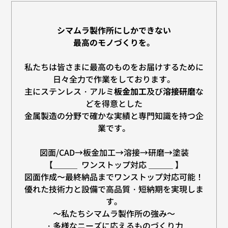
シマムラ製作所にしかできない
最高のモノづくりを。
私たちは皆さまに最高のものをお届けするために
日々全力で作業をしております。
主にステンレス・アルミ
板金加工
及び
溶接研磨
な
どを得意とした
金属製造の分野で確かな実績と専門知識を持つ企
業です。
図面/CAD→
板金加工→
溶接
→研磨→
塗装
【＿＿＿ ワンストップ対応 ＿＿＿ 】
図面作成〜最終納品まで
ワンストップ対応
可能！
優れた技術力と設備
で
高品質・短納期を実現しま
す。
～私たちシマムラ製作所の強み～
・多様なニーズに応える
ものづくり力