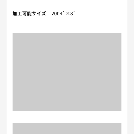
加工可能サイズ
20t 4`×8`