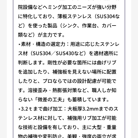
院設備などヘミング加工のニーズが強い分野
に特化しており、薄板ステンレス（SUS304な
ど）を使った製品（シンク、作業台、カバー
類など）が主力です。
⋆素材・構造の選定力：用途に応じたステンレ
ス材（SUS304／SUS430など）を適材適所に
判断します。剛性が必要な箇所には曲げリブ
を追加したり、補強板を見えない場所に配置
したりと、プロならではの設計配慮が可能で
す。溶接歪み・熱膨張対策など、職人しか知
らない「微差の工夫」も蓄積しています。
⋆3.2ｔまで曲げ加工：大板厚3.2mmまでのス
テンレス材に対して、補強用リブ加工が可能
な技術と設備を有しており、主に大型・重量
物の補強や変形防止、美観・強度の両立が求