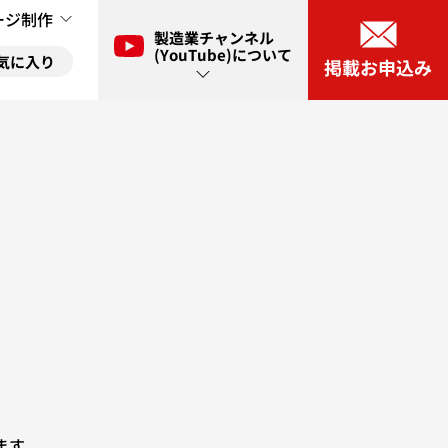
ージ制作
製造業チャンネル
(YouTube)について
気に入り
掲載お申込み
ル(YouTube)とは？
に入り
ネル(YouTube)出演申し込み
に入り
ます。