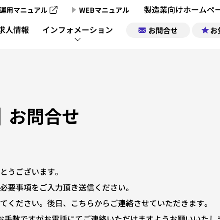
製造業向けホームペ
運用マニュアル
WEBマニュアル
製造業向けホームページ制作のご案内
求人情報
インフォメーション
お問合せ
お
製造業向けホームページ制作実績
製造業チャンネ
製造業ポータルサイトについて
企業情報｜お気
製造業チャン
｜お問合せ
製造業ポータルの掲載お申込み
求人情報｜お気
製造業チャンネル動画一覧
とうございます。
サポート
必要事項をご入力頂き送信ください。
てください。後日、こちらからご連絡させていただきます。
運営会社
お手数ですがお電話にてご連絡いただけますようお願いいたし