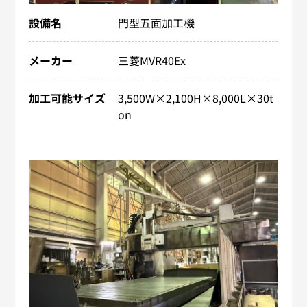
設備名
門型五面加工機
メーカー
三菱MVR40Ex
加工可能サイズ
3,500W×2,100H×8,000​L×30t
on