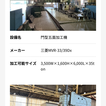
設備名
門型五面加工機
メーカー
三菱MVR-33/39Dx
加工可能サイズ
3,500W×1,600H×6,000​L×35t
on