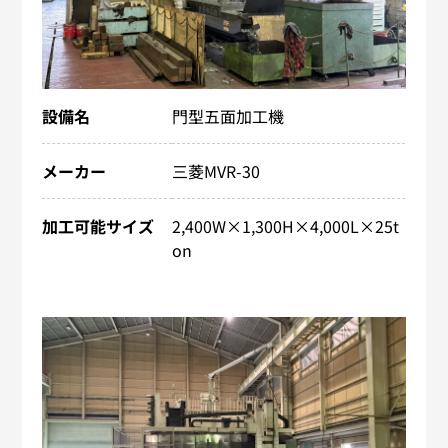
設備名
門型五面加工機
メーカー
三菱MVR-30
加工可能サイズ
2,400W×1,300H×4,000L×​25t
on