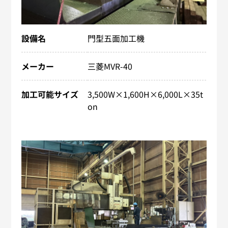
設備名
門型五面加工機
メーカー
三菱MVR-40
加工可能サイズ
3,500W×1,600H×6,000​L×35t
on