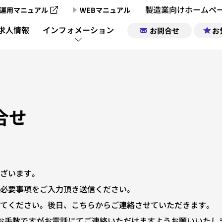
製造業向けホームペ
運用マニュアル
WEBマニュアル
製造業向けホームページ制作のご案内
求人情報
インフォメーション
お問合せ
お
製造業向けホームページ制作実績
製造業チャンネ
製造業ポータルサイトについて
企業情報｜お気
製造業チャン
合せ
製造業ポータルの掲載お申込み
求人情報｜お気
製造業チャンネル動画一覧
ざいます。
サポート
必要事項をご入力頂き送信ください。
てください。後日、こちらからご連絡させていただきます。
運営会社
お手数ですがお電話にてご連絡いただけますようお願いいたし