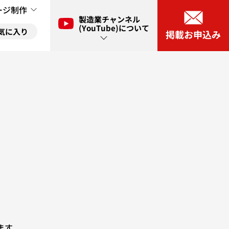
ージ制作
製造業チャンネル
(YouTube)について
気に入り
掲載お申込み
ル(YouTube)とは？
に入り
ネル(YouTube)出演申し込み
に入り
ます。