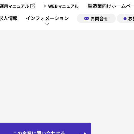
製造業向けホームペ
運用マニュアル
WEBマニュアル
製造業向けホームページ制作のご案内
求人情報
インフォメーション
お問合せ
お
製造業向けホームページ制作実績
製造業チャンネ
製造業ポータルサイトについて
企業情報｜お気
製造業チャン
製造業ポータルの掲載お申込み
求人情報｜お気
製造業チャンネル動画一覧
サポート
運営会社
この企業に問い合わせる