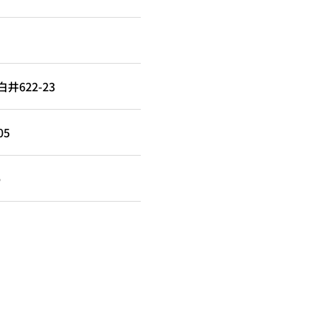
622-23
05
p