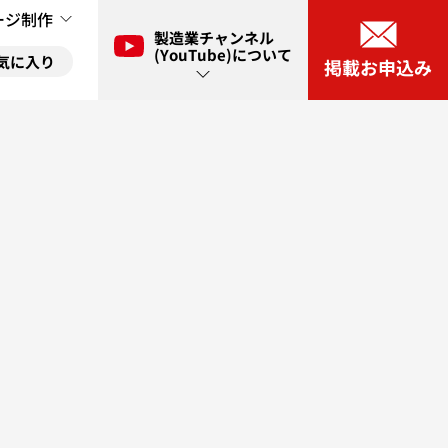
ージ制作
製造業チャンネル
(YouTube)について
気に入り
掲載お申込み
ル(YouTube)とは？
に入り
ネル(YouTube)出演申し込み
に入り